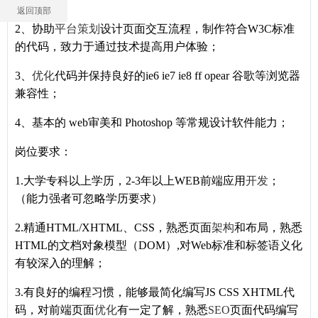
返回顶部
2、协助
平台
策划
设计页面交互流程，制作符合W3C标准
的代码，致力于通过技术提高用户体验；
3、
优化
代码并保持良好的ie6 ie7 ie8 ff opear 谷歌等浏览器
兼容性；
4、基本的 web审美和 Photoshop 等常规设计软件能力；
岗位要求：
1.大学专科以上学历，2-3年以上WEB前端应用
开发
；
（能力强者可忽略学历要求）
2.精通HTML/XHTML、CSS，熟悉页面
架构
和布局，熟悉
HTML的文档对象模型（DOM）,对Web标准和标签语义化
有较深入的理解；
3.有良好的编程习惯，能够最简化编写JS CSS XHTML代
码，对前端页面
优化
有一定了解，熟悉
SEO
页面代码编写