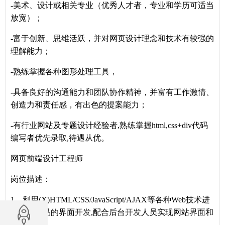
-美术、设计或相关专业（优秀人才者，专业和学历可适当
放宽）；
-富于创新、思维活跃，并对网页设计理念和技术有较强的
理解能力；
-熟练掌握各种图形处理工具，
-具备良好的沟通能力和团队协作精神，并富有工作激情、
创造力和责任感，有出色的提案能力；
-有
行业
网站及专题设计经验者,熟练掌握html,css+div代码
编写者优先录取,待遇从优。
网页前端设计
工程
师
岗位描述：
1、利用(X)HTML/CSS/JavaScript/AJAX等各种Web技术进
行网页产品的界面
开发
,配合后台
开发
人员实现网站界面和
功能；