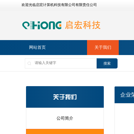
欢迎光临启宏计算机科技有限公司有限责任公司
网站首页
关于我们
搜索
企业
关于我们
公司简介