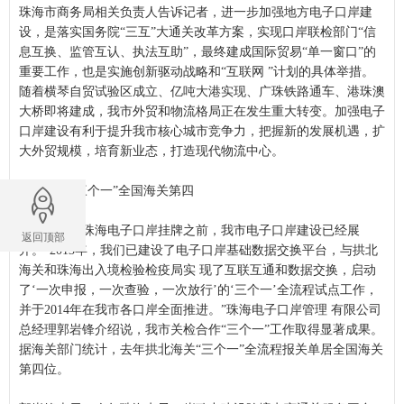
珠海市
商务
局相关负责人告诉记者，进一步加强地方电子口岸建
设，是落实国务院“三互”大通关改革
方案
，实现口岸联检部门“信
息互换、监管互认、执法互助”，最终建成
国际
贸易“单一窗口”的
重要工作，也是实施创新驱动
战略
和“
互联网
”计划的具体举措。
随着横琴自贸试验区成立、亿吨大港实现、广珠铁路通车、港珠澳
大桥即将建成，我市外贸和物流格局正在发生重大转变。加强电子
口岸建设有利于提升我市核心城市竞争力，把握新的发展机遇，扩
大外贸规模，培育新业态，打造现代物流中心。
关检
合作
“三个一”全国海关第四
事实上，在珠海电子口岸挂牌之前，我市电子口岸建设已经展
返回顶部
开。“2013年，我们已建设了电子口岸基础数据交换平台，与拱
北
海
关和珠海出入境检验检疫局实 现了互联互通和数据交换，启动
了‘一次申报，一次查验，一次放行’的‘三个一’全流程试点工作，
并于2014年在我市各口岸全面推进。”珠海电子口岸
管理
有限
公司
总经理郭岩锋介绍说，我市关检合作“三个一”工作取得显著成果。
据海关部门统计，去年拱
北海
关“三个一”全流程报关单居全国海关
第四位。