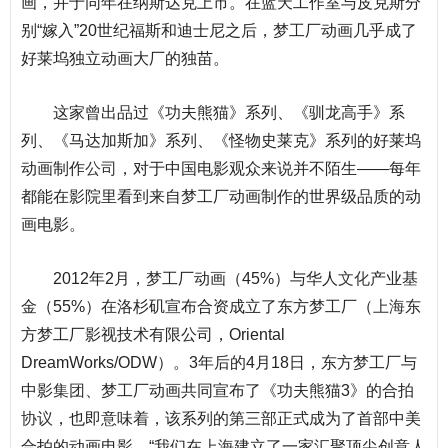
画，并于同年在纳斯达克上市。在蓝天工作室与皮克斯分
别“嫁入”20世纪福斯和迪士尼之后，梦工厂动画几乎成了
好莱坞独立动画大厂的独苗。
这家曾出品过《功夫熊猫》系列、《驯龙高手》系
列、《马达加斯加》系列、《怪物史莱克》系列的好莱坞
动画制作
公司
，对于中国电影观众来说并不陌生——每年
都能在影院里看到来自梦工厂动画制作的世界级品质的动
画电影。
2012年2月，梦工厂动画（45%）与华人
文化
产业基
金（55%）在洛杉矶宣布合资成立了东方梦工厂（
上海
东
方梦工厂影视技术有限公司，Oriental
DreamWorks/ODW）。3年后的4月18日，东方梦工厂与
中影
集团
、梦工厂动画共同宣布了《功夫熊猫3》的合拍
协议
，也即意味着，该系列的第三部正式成为了首部中美
合拍的动画电影。“我们在
上海
建立了一家汇聚顶尖创意人