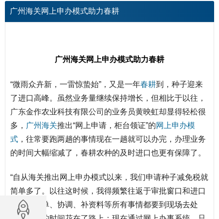
广州海关网上申办模式助力春耕
广州海关网上申办模式助力春耕
“微雨众卉新，一雷惊蛰始”，又是一年
春耕
到，种子迎来
了进口高峰。虽然业务量继续保持增长，但相比于以往，
广东
金作农业科技有限
公司
的业务员黄映虹却显得轻松很
多，
广州海关
推出“网上申请，柜台领证”的
网上申办
模
式
，往常要跑两趟的事情现在一趟就可以办完，办理业务
的时间大幅缩减了，春耕农种的及时进口也更有保障了。
“自从海关推出网上申办模式以来，我们申请种子减免税就
简单多了。以往这时候，我得频繁往返于审批窗口和进口
口岸，递单、协调、补资料等所有事情都要到现场去处
理，大量的时间花在了路上；现在通过网上办事系统，只