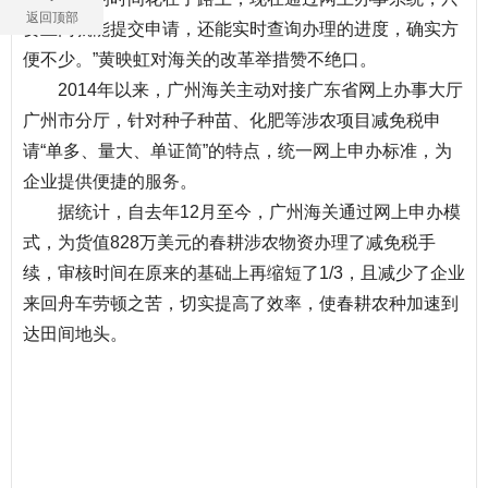
返回顶部
要上网就能提交申请，还能实时查询办理的进度，确实方
便不少。”黄映虹对海关的改革举措赞不绝口。
2014年以来，广州海关主动对接
广东
省网上办事大厅
广州市分厅，针对种子种苗、化肥等涉农项目减免税申
请“单多、量大、单证简”的特点，统一网上申办标准，为
企业提供便捷的
服务
。
据统计，自去年12月至今，广州海关通过网上申办模
式，为货值828万美元的春耕涉农物资办理了减免税手
续，审核时间在原来的基础上再缩短了1/3，且减少了企业
来回舟车劳顿之苦，切实提高了效率，使春耕农种加速到
达田间地头。