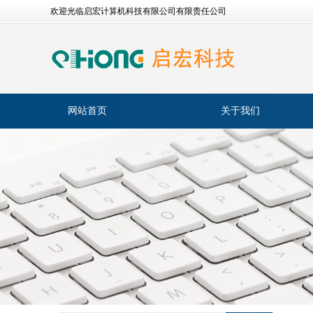
欢迎光临启宏计算机科技有限公司有限责任公司
网站首页
关于我们