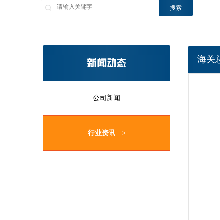
搜索
海关
新闻动态
公司新闻
行业资讯
>