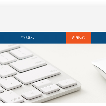
产品展示
新闻动态