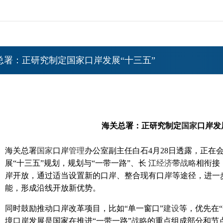
总署：正研究制定国家口岸发展“十三五”
海关总署：正研究制定
国家
口岸发
海关总署
国家
口岸
管理
办公室副主任白石4月28日透露，正在
展“十三五”规划，规划与“一带一路”、长 江
经济
带
战略
相衔接
岸开放，通过适当设置新的口岸、整合现有口岸等途径，进一
能，形成沿线开放新优势。
同时鼓励推动口岸改革项目，比如“单一窗口”
建设
等，优先在
境口岸发展是国家在推进“一带一路”
战略
的重点组成部分和节