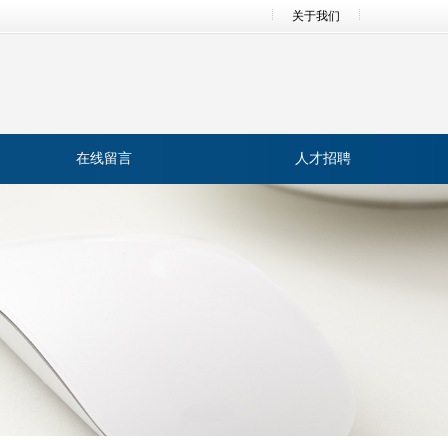
关于我们
在线留言
人才招聘