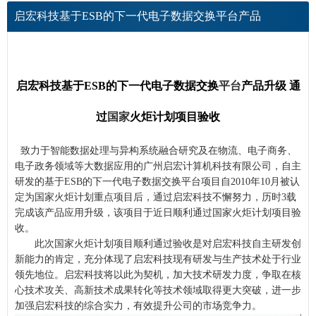
启宏科技基于ESB的下一代电子数据交换平台产品
启宏科技基于ESB的下一代电子数据交换
平台
产品升级 通
过
国家
火炬计划项目验收
致力于
智能
数据处理与异构系统融合研究及在物流、电子
商务
、
电子政务领域等大数据应用的广州启宏计算机科技有限
公司
，自主
研发的基于ESB的下一代电子数据交换
平台
项目自2010年10月被认
定为
国家
火炬计划重点项目后，通过启宏科技不懈努力，历时3载
完成该产品应用升级，该项目于近日顺利通过
国家
火炬计划项目验
收。
此次国家火炬计划项目顺利通过验收是对启宏科技自主研发创
新能力的肯定，充分体现了启宏科技现有研发与
生产
技术处于
行业
领先地位。启宏科技将以此为契机，加大技术研发力度，争取在核
心技术攻关、高新技术成果转化等技术领域取得更大突破，进一步
加强启宏科技的综合实力，有效提升
公司
的市场竞争力。