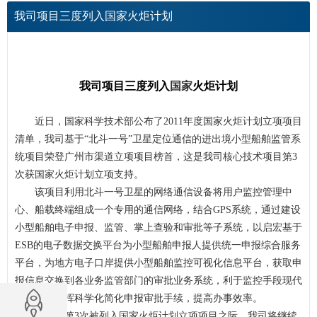
我司项目三度列入国家火炬计划
我司项目三度列入
国家
火炬计划
近日，
国家
科学技术部公布了
2011
年度国家火炬计划立项项目
清单，我司基于“北斗一号”卫星定位通信的进出境小型船舶监管系
统项目荣登广州市渠道立项项目榜首，这是我司核心技术项目第
3
次获国家火炬计划立项支持。
该项目利用北斗一号卫星的网络通信
设备
将用户
监控
管理
中
心、船载终端组成一个专用的通信网络，结合
GPS
系统，通过
建设
小型船舶电子申报、监管、掌上查验和审批等子系统，以启宏基于
ESB
的电子数据交换
平台
为小型船舶申报人提供统一申报综合
服务
平台
，为地方电子口岸提供小型船舶
监控
可视化信息
平台
，获取申
报信息交换到各业务监管部门的审批业务系统，利于
监控
手段现代
化，决策指挥科学化简化申报审批手续，提高办事效率。
在连续第
3
次被列入国家火炬计划立项项目之际，我司将继续